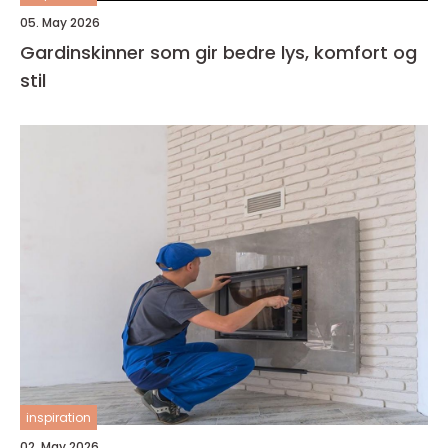
05. May 2026
Gardinskinner som gir bedre lys, komfort og
stil
inspiration
02. May 2026