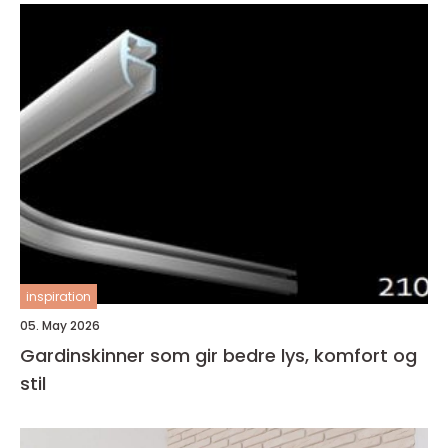
inspiration
05. May 2026
Gardinskinner som gir bedre lys, komfort og
stil