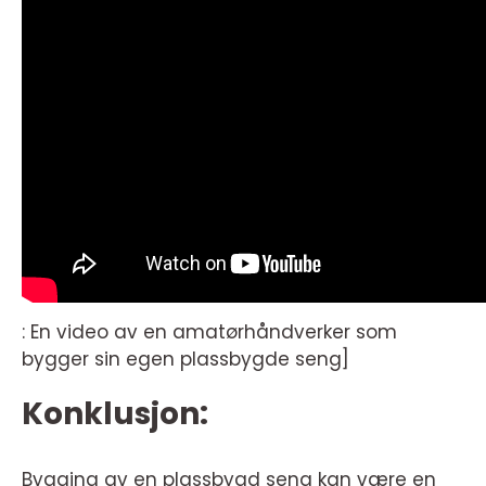
: En video av en amatørhåndverker som
bygger sin egen plassbygde seng]
Konklusjon:
Bygging av en plassbygd seng kan være en