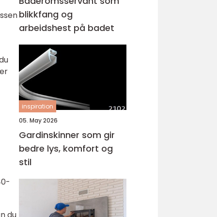
Baderomsservant som
blikkfang og
assen
arbeidshest på badet
 du
er
inspiration
05. May 2026
Gardinskinner som gir
bedre lys, komfort og
stil
40-
an du