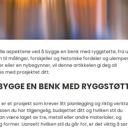
e alle aspektene ved å bygge en benk med ryggstøtte, fra u
il målinger, forskjeller og historiske fordeler og ulemper
 eller en nybegynner, vil denne artikkelen gi deg all
es med prosjektet ditt.
 BYGGE EN BENK MED RYGGSTØT
 et prosjekt som krever litt planlegging og riktig verktø
en du har tilgjengelig, budsjettet ditt og hvilken stil du
n være laget av tre, metall eller andre materialer, og
 former. Uansett hvilken stil du går for, er det viktig å sø