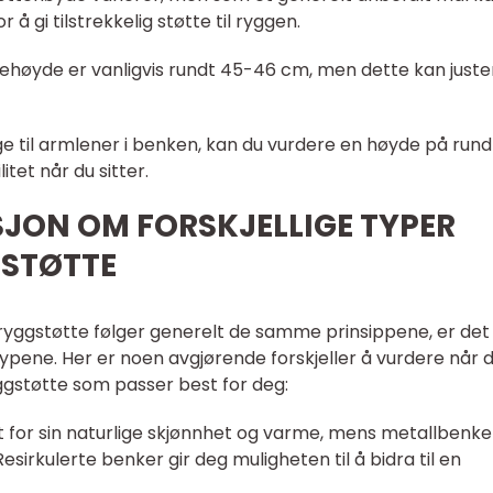
 gi tilstrekkelig støtte til ryggen.
ehøyde er vanligvis rundt 45-46 cm, men dette kan juste
ge til armlener i benken, kan du vurdere en høyde på rund
itet når du sitter.
SJON OM FORSKJELLIGE TYPER
GSTØTTE
ggstøtte følger generelt de samme prinsippene, er det
typene. Her er noen avgjørende forskjeller å vurdere når 
ggstøtte som passer best for deg:
nt for sin naturlige skjønnhet og varme, mens metallbenker
sirkulerte benker gir deg muligheten til å bidra til en