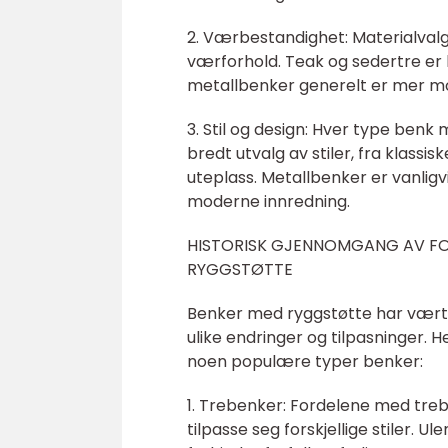
2. Værbestandighet: Materialvalge
værforhold. Teak og sedertre er 
metallbenker generelt er mer mo
3. Stil og design: Hver type benk 
bredt utvalg av stiler, fra klassis
uteplass. Metallbenker er vanligvi
moderne innredning.
HISTORISK GJENNOMGANG AV FO
RYGGSTØTTE
Benker med ryggstøtte har vært 
ulike endringer og tilpasninger.
noen populære typer benker:
1. Trebenker: Fordelene med trebe
tilpasse seg forskjellige stiler. 