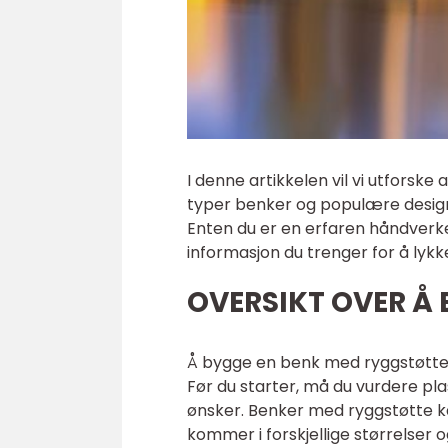
I denne artikkelen vil vi utforsk
typer benker og populære design t
Enten du er en erfaren håndverker
informasjon du trenger for å lykk
OVERSIKT OVER Å
Å bygge en benk med ryggstøtte er
Før du starter, må du vurdere plass
ønsker. Benker med ryggstøtte ka
kommer i forskjellige størrelser og