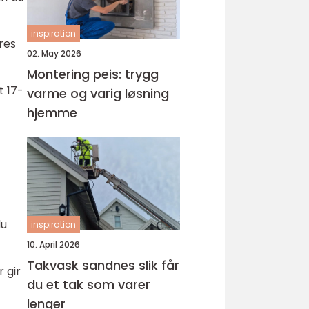
inspiration
res
02. May 2026
Montering peis: trygg
t 17-
varme og varig løsning
hjemme
du
inspiration
10. April 2026
Takvask sandnes slik får
 gir
du et tak som varer
lenger