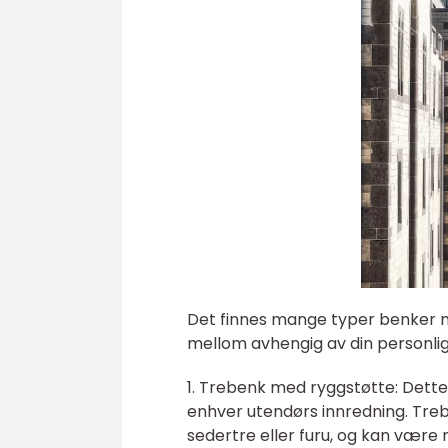
Det finnes mange typer benker m
mellom avhengig av din personli
1. Trebenk med ryggstøtte: Dette 
enhver utendørs innredning. Treb
sedertre eller furu, og kan være m