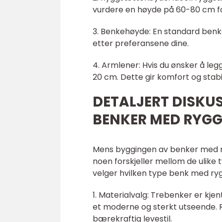
vurdere en høyde på 60-80 cm for å
3. Benkehøyde: En standard benk
etter preferansene dine.
4. Armlener: Hvis du ønsker å leg
20 cm. Dette gir komfort og stabil
DETALJERT DISKU
BENKER MED RYG
Mens byggingen av benker med ry
noen forskjeller mellom de ulike 
velger hvilken type benk med ry
1. Materialvalg: Trebenker er kje
et moderne og sterkt utseende. Re
bærekraftig levestil.