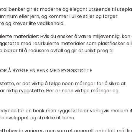
tallbenker gir et moderne og elegant utseende til utepl
minium eller jern, og kommer i ulike stiler og farger.
 og krever lite vedlikehold.
lerte materialer: Hvis du ønsker å være miljøvennlig, kan
støtte med resirkulerte materialer som plastflasker ell
 bidrar til å redusere avfall og gir et unikt preg til
 FOR Å BYGGE EN BENK MED RYGGSTØTTE
tte, er det viktig å følge noen målinger for å sikre at
ar riktig ryggstøtte. Her er noen viktige målinger og
ttedybde for en benk med ryggstøtte er vanligvis mellom 
itte avslappet og strekke ut bena.
tøttehøyde varierer, men som et generelt anbefalt mål k