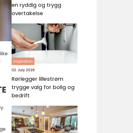
en ryddig og trygg
overtakelse
like
.
inspiration
02. July 2026
Rørlegger lillestrøm
trygge valg for bolig og
TE
bedrift
y.
rge