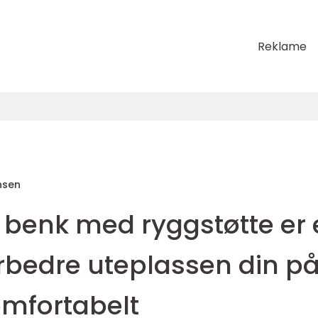
Reklame
nsen
 benk med ryggstøtte er 
orbedre uteplassen din p
omfortabelt