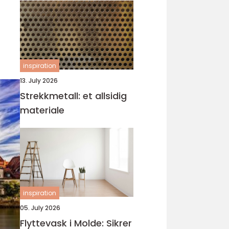
inspiration
13. July 2026
Strekkmetall: et allsidig
materiale
inspiration
05. July 2026
Flyttevask i Molde: Sikrer