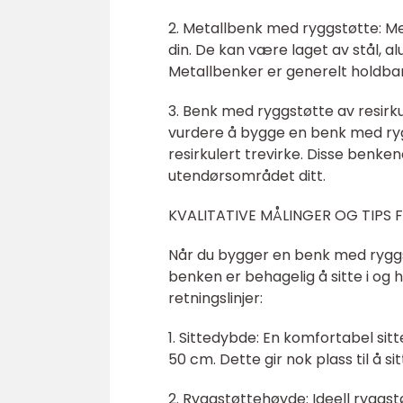
2. Metallbenk med ryggstøtte: Me
din. De kan være laget av stål, alu
Metallbenker er generelt holdbare
3. Benk med ryggstøtte av resirku
vurdere å bygge en benk med rygg
resirkulert trevirke. Disse benkene
utendørsområdet ditt.
KVALITATIVE MÅLINGER OG TIPS
Når du bygger en benk med ryggstø
benken er behagelig å sitte i og h
retningslinjer:
1. Sittedybde: En komfortabel si
50 cm. Dette gir nok plass til å s
2. Ryggstøttehøyde: Ideell ryggs