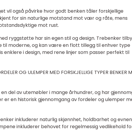
t vil også påvirke hvor godt benken tåler forskjellige
kjent for sin naturlige motstand mot vær og råte, mens
tstandsdyktige mot rust.
med ryggstøtte har sin egen stil og design. Trebenker tilby
ke til moderne, og kan være en flott tillegg til enhver type
s enklere i design, med rene linjer som passer perfekt til
RDELER OG ULEMPER MED FORSKJELLIGE TYPER BENKER 
en del av utemøbler i mange århundrer, og har gjennom
 Her er en historisk gjennomgang av fordeler og ulemper 
nker inkluderer naturlig skjønnhet, holdbarhet og evnen 
Ulempene inkluderer behovet for regelmessig vedlikehold fo