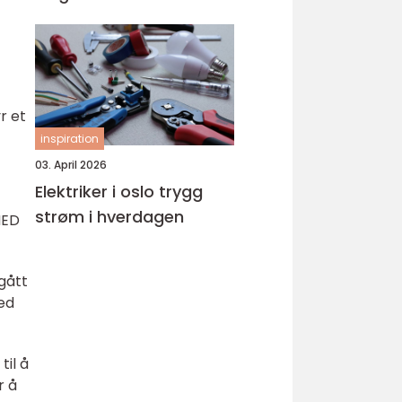
r et
inspiration
03. April 2026
Elektriker i oslo trygg
strøm i hverdagen
MED
gått
med
til å
r å