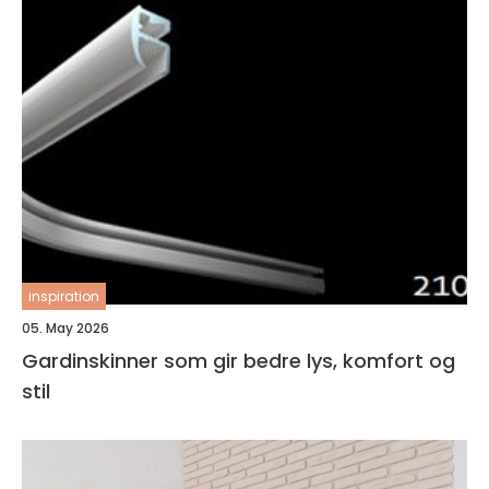
inspiration
05. May 2026
Gardinskinner som gir bedre lys, komfort og
stil