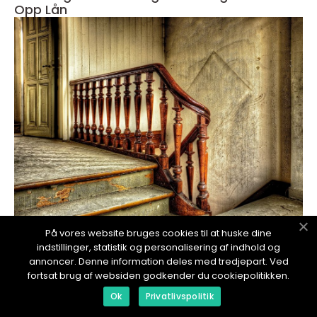
Opp Lån
redaktionel
På vores website bruges cookies til at huske dine
indstillinger, statistik og personalisering af indhold og
18. January 2024
annoncer. Denne information deles med tredjepart. Ved
Hvor lang tid tar det å bygge hus
fortsat brug af websiden godkender du cookiepolitikken.
Ok
Privatlivspolitik