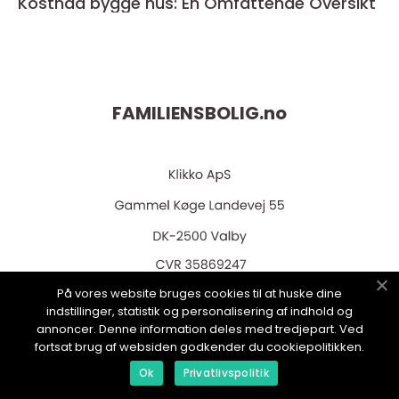
Kostnad bygge hus: En Omfattende Oversikt
FAMILIENSBOLIG.
no
web:
www.klikko.dk
På vores website bruges cookies til at huske dine
indstillinger, statistik og personalisering af indhold og
annoncer. Denne information deles med tredjepart. Ved
fortsat brug af websiden godkender du cookiepolitikken.
Ok
Privatlivspolitik
Menu