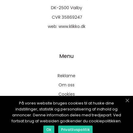
web:
www.klikko.dk
Menu
Reklame
Om oss
Cookies
På vores website bruges cookies til at huske dine
Kontakt Oss
indstillinger, statistik og personalisering af indhold og
Sitemap
annoncer. Denne information deles med tredjepart. Ved
fortsat brug af websiden godkender du cookiepolitikken.
Ok
Privatlivspolitik