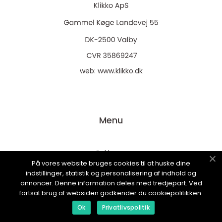
web:
www.klikko.dk
Menu
Reklame
På vores website bruges cookies til at huske dine
Om oss
indstillinger, statistik og personalisering af indhold og
annoncer. Denne information deles med tredjepart. Ved
Cookies
fortsat brug af websiden godkender du cookiepolitikken.
Kontakt Oss
Ok
Privatlivspolitik
Sitemap