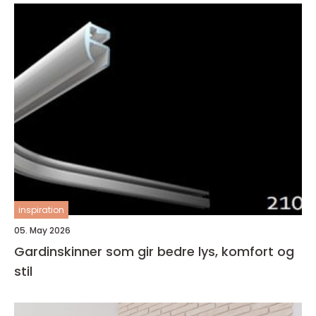
inspiration
05. May 2026
Gardinskinner som gir bedre lys, komfort og
stil