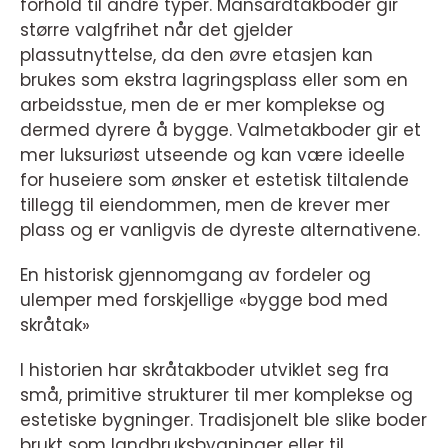
forhold til andre typer. Mansardtakboder gir
større valgfrihet når det gjelder
plassutnyttelse, da den øvre etasjen kan
brukes som ekstra lagringsplass eller som en
arbeidsstue, men de er mer komplekse og
dermed dyrere å bygge. Valmetakboder gir et
mer luksuriøst utseende og kan være ideelle
for huseiere som ønsker et estetisk tiltalende
tillegg til eiendommen, men de krever mer
plass og er vanligvis de dyreste alternativene.
En historisk gjennomgang av fordeler og
ulemper med forskjellige «bygge bod med
skråtak»
I historien har skråtakboder utviklet seg fra
små, primitive strukturer til mer komplekse og
estetiske bygninger. Tradisjonelt ble slike boder
brukt som landbruksbygninger eller til